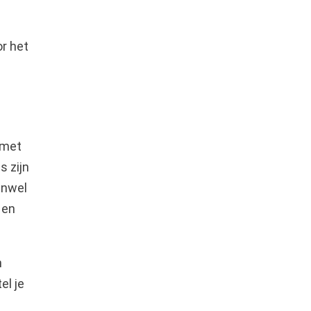
or het
 met
s zijn
anwel
 en
n
el je