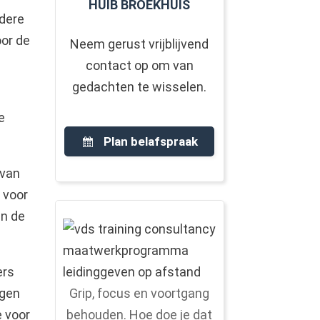
HUIB BROEKHUIS
ndere
oor de
Neem gerust vrijblijvend
contact op om van
gedachten te wisselen.
e
Plan belafspraak
 van
 voor
an de
ers
Grip, focus en voortgang
ogen
behouden. Hoe doe je dat
e voor