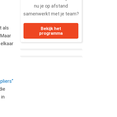
nu je op afstand
samenwerkt met je team?
t als
Bekijk het
programma
. Maar
 elkaar
pliers”
die
 in