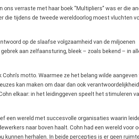
n ons verraste met haar boek “Multipliers” was er die a
er die tijdens de tweede wereldoorlog moest vluchten v
 antwoord op de slaafse volgzaamheid van de miljoenen
t gebrek aan zelfaansturing, bleek – zoals bekend – in all
ok Cohn’s motto. Waarmee ze het belang wilde aangeven
f keuzes kan maken om daar dan ook verantwoordelijkheid
hn elkaar: in het leidinggeven speelt het stimuleren v
ef een wereld met succesvolle organisaties waarin leid
dewerkers naar boven haalt. Cohn had een wereld voor 
u kunnen herhalen. In beide percepties is er geen ruimt