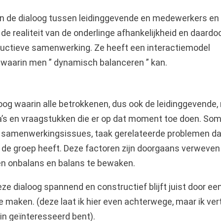
van de dialoog tussen leidinggevende en medewerkers en
de realiteit van de onderlinge afhankelijkheid en daardo
tructieve samenwerking. Ze heeft een interactiemodel
 waarin men ” dynamisch balanceren ” kan.
loog waarin alle betrokkenen, dus ook de leidinggevende,
’s en vraagstukken die er op dat moment toe doen. Som
ok samenwerkingsissues, taak gerelateerde problemen d
p de groep heeft. Deze factoren zijn doorgaans verweven
en onbalans en balans te bewaken.
eze dialoog spannend en constructief blijft juist door ee
 maken. (deze laat ik hier even achterwege, maar ik vert
rin geïnteresseerd bent).