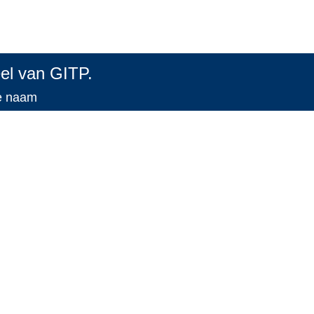
eel van GITP.
re naam