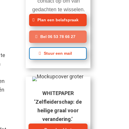
contact op om van
gedachten te wisselen.
Plan een belafspraak
Bel 06 53 78 66 27
Stuur een mail
mte
n
 en
én
WHITEPAPER
‘Zelfleiderschap: de
heilige graal voor
verandering.’