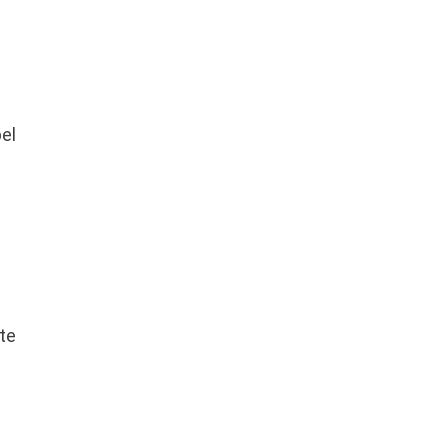
el
 te