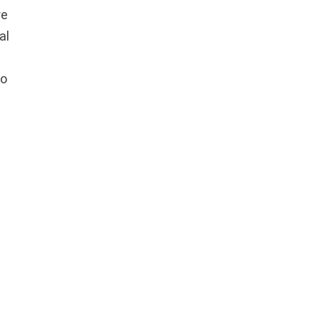
re
al
Zo