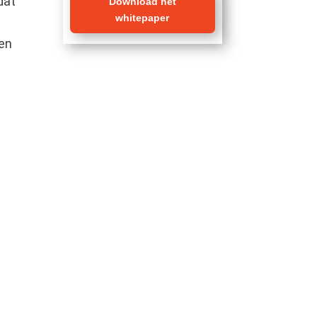
dat
Download het
whitepaper
p
 en