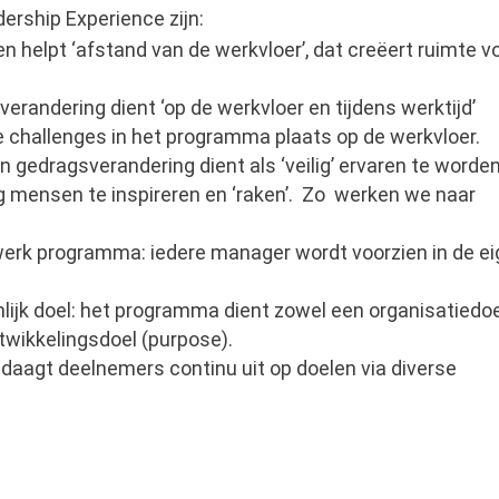
rship Experience zijn:
ren helpt ‘afstand van de werkvloer’, dat creëert ruimte v
erandering dient ‘op de werkvloer en tijdens werktijd’
e challenges in het programma plaats op de werkvloer.
 gedragsverandering dient als ‘veilig’ ervaren te worden
g mensen te inspireren en ‘raken’. Zo werken we naar
twerk programma: iedere manager wordt voorzien in de e
lijk doel: het programma dient zowel een organisatiedo
twikkelingsdoel (purpose).
daagt deelnemers continu uit op doelen via diverse