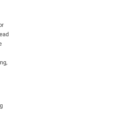
or
Lead
e
ng,
ng