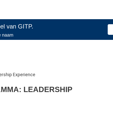
eel van GITP.
re naam
rship Experience
MMA: LEADERSHIP