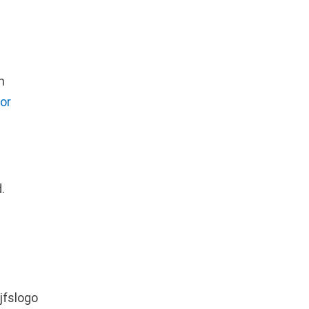
n
or
.
t