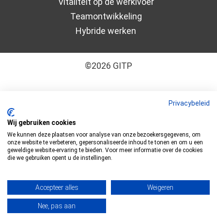
Vitaliteit op de werklvoer
Teamontwikkeling
Hybride werken
©2026 GITP
Algemene leveringsvoorwaarden
–
Cookiebeleid
Privacybeleid
–
Disclaimer
–
Privacyverklaring
Wij gebruiken cookies
We kunnen deze plaatsen voor analyse van onze bezoekersgegevens, om
GITP is ISO 9001:2015 en ISO 27001:2022
onze website te verbeteren, gepersonaliseerde inhoud te tonen en om u een
geweldige website-ervaring te bieden. Voor meer informatie over de cookies
gecertificeerd
die we gebruiken opent u de instellingen.
Accepteer alles
Weigeren
Nee, pas aan