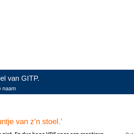
eel van GITP.
re naam
ntje van z’n stoel.’