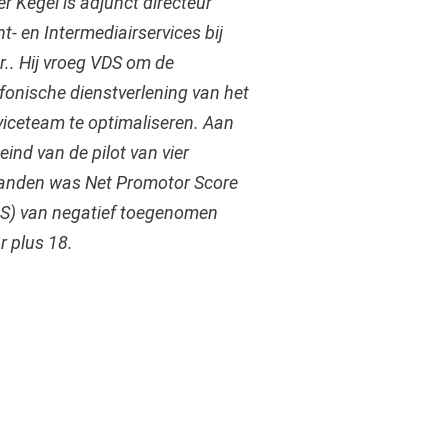
er Kegel is adjunct directeur
nt- en Intermediairservices bij
.r.. Hij vroeg VDS om de
efonische dienstverlening van het
viceteam te optimaliseren. Aan
eind van de pilot van vier
nden was Net Promotor Score
S) van negatief toegenomen
r plus 18.