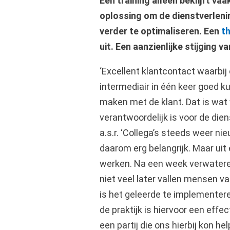
Een training alleen beklijft va
oplossing om de dienstverleni
verder te optimaliseren. Een
t
uit. Een aanzienlijke stijging 
‘Excellent klantcontact waarbi
intermediair in één keer goed k
maken met de klant. Dat is wat wi
verantwoordelijk is voor de dien
a.s.r. ‘Collega’s steeds weer ni
daarom erg belangrijk. Maar uit 
werken. Na een week verwatere
niet veel later vallen mensen va
is het geleerde te implementere
de praktijk is hiervoor een effe
een partij die ons hierbij kon h