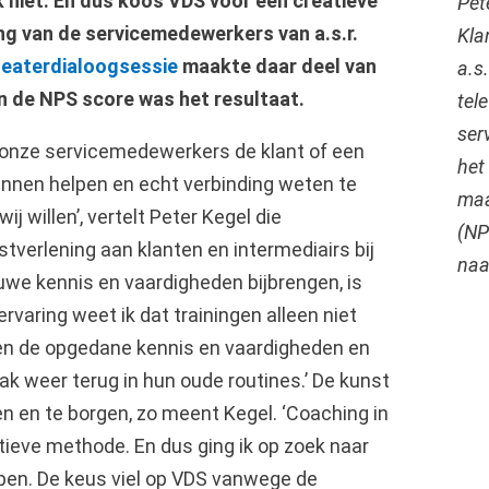
ak niet. En dus koos VDS voor een creatieve
Pet
ng van de servicemedewerkers van a.s.r.
Kla
heaterdialoogsessie
maakte daar deel van
a.s
van de NPS score was het resultaat.
tel
ser
j onze servicemedewerkers de klant of een
het 
unnen helpen en echt verbinding weten te
maa
j willen’, vertelt Peter Kegel die
(NP
stverlening aan klanten en intermediairs bij
naa
euwe kennis en vaardigheden bijbrengen, is
ervaring weet ik dat trainingen alleen niet
n de opgedane kennis en vaardigheden en
ak weer terug in hun oude routines.’ De kunst
n en te borgen, zo meent Kegel. ‘Coaching in
ctieve methode. En dus ging ik op zoek naar
elpen. De keus viel op VDS vanwege de