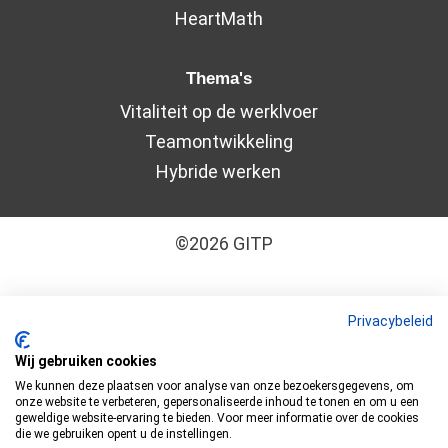
HeartMath
Thema's
Vitaliteit op de werklvoer
Teamontwikkeling
Hybride werken
©2026 GITP
Algemene leveringsvoorwaarden
–
Cookiebeleid
Privacybeleid
–
Disclaimer
–
Privacyverklaring
Wij gebruiken cookies
We kunnen deze plaatsen voor analyse van onze bezoekersgegevens, om
GITP is ISO 9001:2015 en ISO 27001:2022
onze website te verbeteren, gepersonaliseerde inhoud te tonen en om u een
geweldige website-ervaring te bieden. Voor meer informatie over de cookies
gecertificeerd
die we gebruiken opent u de instellingen.