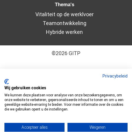
Thema's
Vitaliteit op de werklvoer
Teamontwikkeling
Hybride werken
©2026 GITP
Algemene leveringsvoorwaarden
–
Cookiebeleid
Privacybeleid
–
Disclaimer
–
Privacyverklaring
Wij gebruiken cookies
We kunnen deze plaatsen voor analyse van onze bezoekersgegevens, om
GITP is ISO 9001:2015 en ISO 27001:2022
onze website te verbeteren, gepersonaliseerde inhoud te tonen en om u een
geweldige website-ervaring te bieden. Voor meer informatie over de cookies
gecertificeerd
die we gebruiken opent u de instellingen.
Accepteer alles
Weigeren