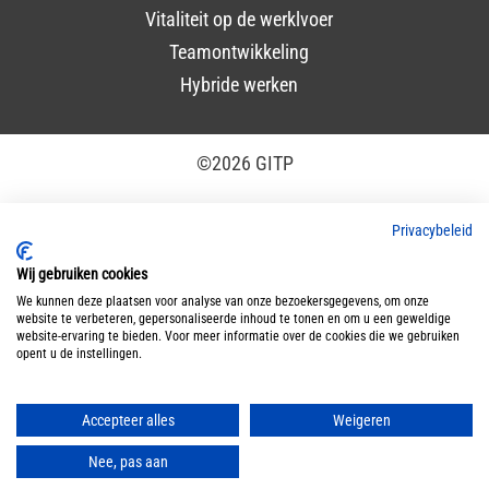
Vitaliteit op de werklvoer
Teamontwikkeling
Hybride werken
©2026 GITP
Algemene leveringsvoorwaarden
–
Cookiebeleid
–
Privacybeleid
Disclaimer
–
Privacyverklaring
Wij gebruiken cookies
We kunnen deze plaatsen voor analyse van onze bezoekersgegevens, om onze
website te verbeteren, gepersonaliseerde inhoud te tonen en om u een geweldige
GITP is ISO 9001:2015 en ISO 27001:2022 gecertificeerd
website-ervaring te bieden. Voor meer informatie over de cookies die we gebruiken
opent u de instellingen.
Accepteer alles
Weigeren
Nee, pas aan