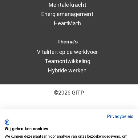
Mentale kracht
Energiemanagement
HeartMath
Thema's
Vitaliteit op de werklvoer
Teamontwikkeling
Hybride werken
©2026 GITP
Algemene leveringsvoorwaarden
–
Cookiebeleid
Privacybeleid
–
Disclaimer
–
Privacyverklaring
Wij gebruiken cookies
We kunnen deze plaatsen voor analyse van onze bezoekersgegevens, om