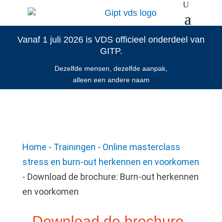
Vanaf 1 juli 2026 is VDS officieel onderdeel van
GITP.
Dezelfde mensen, dezelfde aanpak,
alleen een andere naam
Home
-
Trainingen
-
Online masterclass
stress en burn-out herkennen en voorkomen
-
Download de brochure: Burn-out herkennen
en voorkomen
Download de brochure