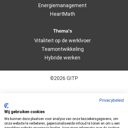
Energiemanagement
HeartMath
Thema's
Vitaliteit op de werklvoer
Teamontwikkeling
Hybride werken
©2026 GITP
Algemene leveringsvoorwaarden
–
Cookiebeleid
Privacybeleid
–
Disclaimer
–
Privacyverklaring
Wij gebruiken cookies
We kunnen deze plaatsen voor analyse van onze bezoekersgegevens, om
GITP is ISO 9001:2015 en ISO 27001:2022
onze website te verbeteren, gepersonaliseerde inhoud te tonen en om u een