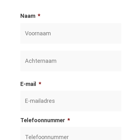
Naam
*
Voorn
Achter
E-mail
*
Telefoonnummer
*