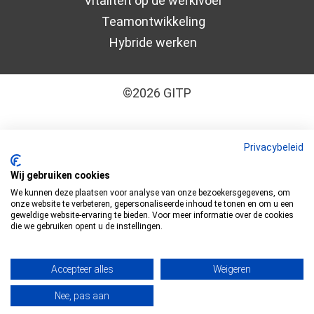
Vitaliteit op de werklvoer
Teamontwikkeling
Hybride werken
©2026 GITP
Algemene leveringsvoorwaarden
–
Cookiebeleid
Privacybeleid
–
Disclaimer
–
Privacyverklaring
Wij gebruiken cookies
We kunnen deze plaatsen voor analyse van onze bezoekersgegevens, om
GITP is ISO 9001:2015 en ISO 27001:2022
onze website te verbeteren, gepersonaliseerde inhoud te tonen en om u een
geweldige website-ervaring te bieden. Voor meer informatie over de cookies
gecertificeerd
die we gebruiken opent u de instellingen.
Accepteer alles
Weigeren
Nee, pas aan