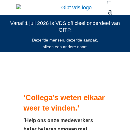
Vanaf 1 juli 2026 is VDS officieel onderdeel van
GITP.
Dezelfde mensen, dezelfde aanpak,
alleen een andere naam
‘Collega’s weten elkaar
weer te vinden.’
‘Help ons onze medewerkers
beter te leren omgaan met