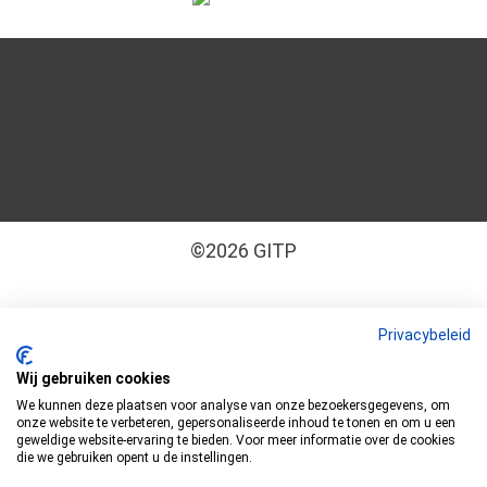
©2026 GITP
Algemene leveringsvoorwaarden
–
Cookiebeleid
Privacybeleid
–
Disclaimer
–
Privacyverklaring
Wij gebruiken cookies
We kunnen deze plaatsen voor analyse van onze bezoekersgegevens, om
GITP is ISO 9001:2015 en ISO 27001:2022
onze website te verbeteren, gepersonaliseerde inhoud te tonen en om u een
geweldige website-ervaring te bieden. Voor meer informatie over de cookies
gecertificeerd
die we gebruiken opent u de instellingen.