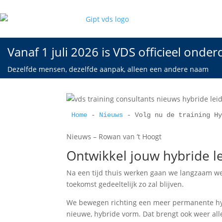
Vanaf 1 juli 2026 is VDS officieel onder
Dezelfde mensen, dezelfde aanpak, alleen een andere naam
Home
 - 
Nieuws
 - 
Volg nu de training H
Nieuws – Rowan van ’t Hoogt
Ontwikkel jouw hybride l
Na een tijd thuis werken gaan we langzaam wee
toekomst gedeeltelijk zo zal blijven.
We bewegen richting een meer permanente hyb
nieuwe, hybride vorm. Dat brengt ook weer alle