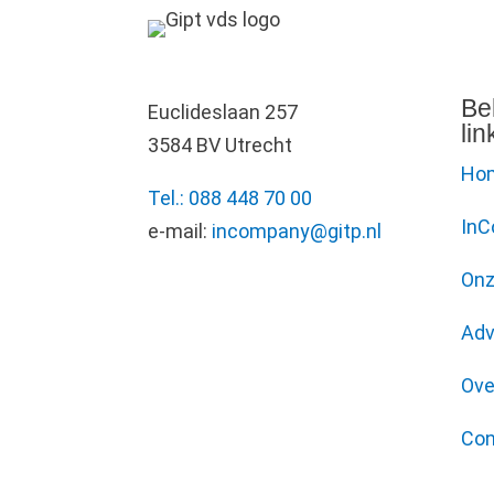
Be
Euclideslaan 257
lin
3584 BV Utrecht
Ho
Tel.: 088 448 70 00
In
e-mail:
incompany@gitp.nl
Onz
Adv
Ove
Con