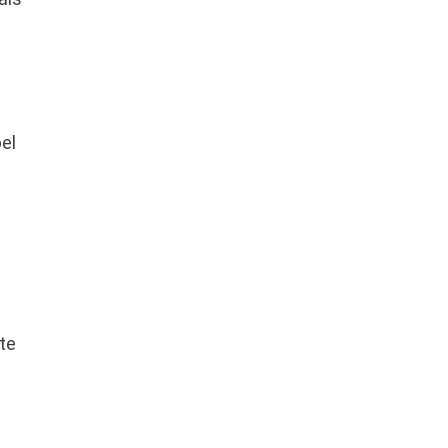
el
 te