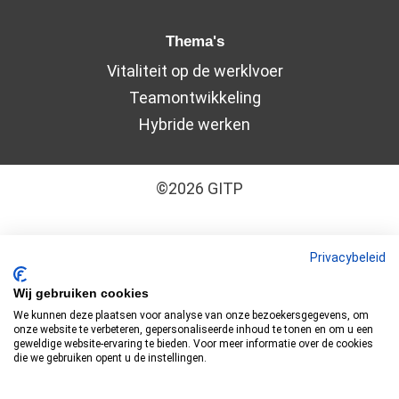
Thema's
Vitaliteit op de werklvoer
Teamontwikkeling
Hybride werken
©2026 GITP
Algemene leveringsvoorwaarden
–
Cookiebeleid
Privacybeleid
–
Disclaimer
–
Privacyverklaring
Wij gebruiken cookies
We kunnen deze plaatsen voor analyse van onze bezoekersgegevens, om
GITP is ISO 9001:2015 en ISO 27001:2022
onze website te verbeteren, gepersonaliseerde inhoud te tonen en om u een
geweldige website-ervaring te bieden. Voor meer informatie over de cookies
gecertificeerd
die we gebruiken opent u de instellingen.